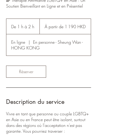
🌈 Thérapie Affirmative LGBTQ+ en Asie : Un
Soutien Bienveillant en Ligne et en Présentiel
À
partir
De 1 h à 2 h
D
À partir de 1 190 HKD
de
1 190
e
dollars
1
de
Hong
En ligne
|
En personne - Sheung Wan -
à
Kong
HONG KONG
2
h
Réserver
Description du service
Vivre en tant que personne ou couple LGBTQ+
en Asie ou en France peut être isolant, surtout
dans des régions où l’acceptation n’est pas
garantie. Vous pourriez traverser :