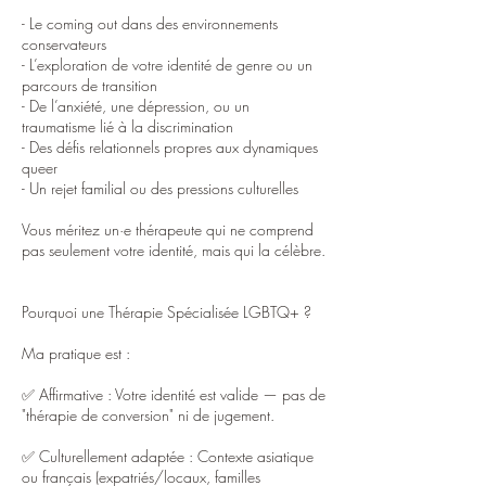
- Le coming out dans des environnements
conservateurs
- L’exploration de votre identité de genre ou un
parcours de transition
- De l’anxiété, une dépression, ou un
traumatisme lié à la discrimination
- Des défis relationnels propres aux dynamiques
queer
- Un rejet familial ou des pressions culturelles
Vous méritez un·e thérapeute qui ne comprend
pas seulement votre identité, mais qui la célèbre.
Pourquoi une Thérapie Spécialisée LGBTQ+ ?
Ma pratique est :
✅ Affirmative : Votre identité est valide — pas de
"thérapie de conversion" ni de jugement.
✅ Culturellement adaptée : Contexte asiatique
ou français (expatriés/locaux, familles