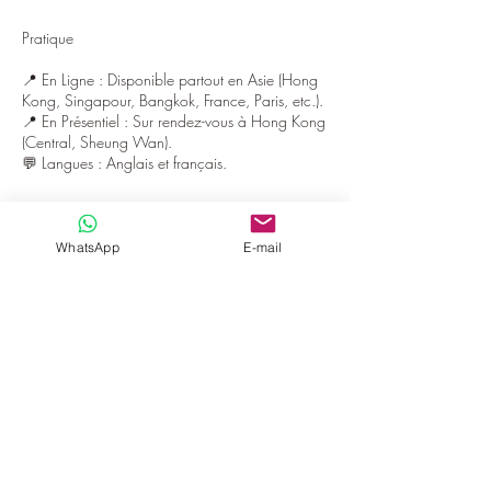
Pratique
📍 En Ligne : Disponible partout en Asie (Hong
Kong, Singapour, Bangkok, France, Paris, etc.).
📍 En Présentiel : Sur rendez-vous à Hong Kong
(Central, Sheung Wan).
💬 Langues : Anglais et français.
Embrassez votre identité sans compromis!
WhatsApp
E-mail
Guérissez des traumatismes liés à votre
orientation/genre,
Bâtissez des relations épanouissantes malgré les
obstacles,
Ensemble, créons un espace où vous serez
entendu·e, en sécurité et soutenu·e.