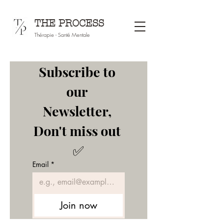
THE PROCESS
Thérapie - Santé Mentale
Subscribe to 
our 
Newsletter, 
Don't miss out 
✅
Email
*
Join now